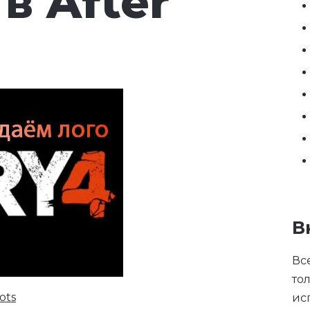
 в After
В
Вс
то
ots
ис