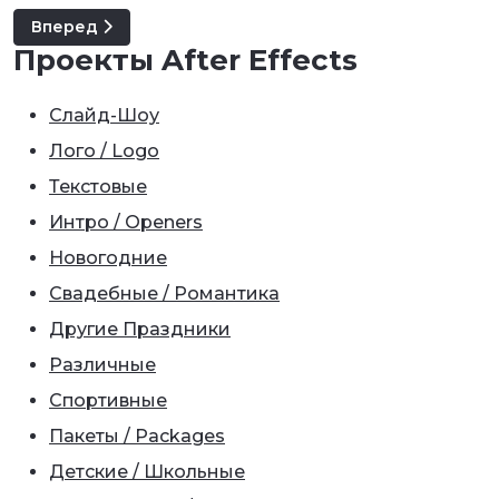
Следующий: Урок: Как сделать радиальный анимиро
Вперед
Проекты After Effects
Слайд-Шоу
Лого / Logo
Текстовые
Интро / Openers
Новогодние
Свадебные / Романтика
Другие Праздники
Различные
Спортивные
Пакеты / Packages
Детские / Школьные