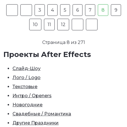
3
4
5
6
7
8
9
10
11
12
Страница 8 из 271
Проекты After Effects
Слайд-Шоу
Лого / Logo
Текстовые
Интро / Openers
Новогодние
Свадебные / Романтика
Другие Праздники