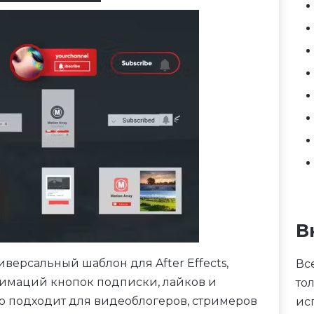
В
иверсальный шаблон для After Effects,
Вс
имаций кнопок подписки, лайков и
то
о подходит для видеоблогеров, стримеров
ис