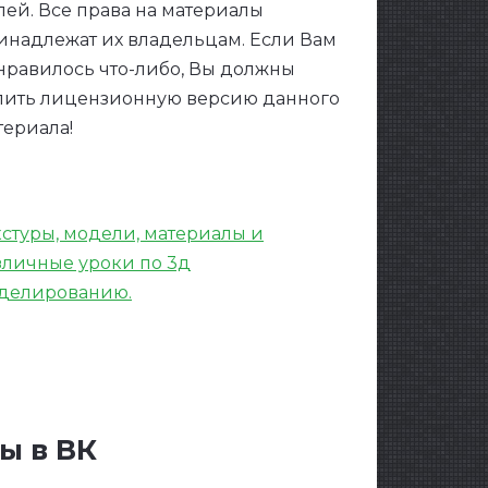
лей. Все права на материалы
инадлежат их владельцам. Если Вам
нравилось что-либо, Вы должны
пить лицензионную версию данного
териала!
кстуры, модели, материалы и
зличные уроки по 3д
делированию.
ы в ВК