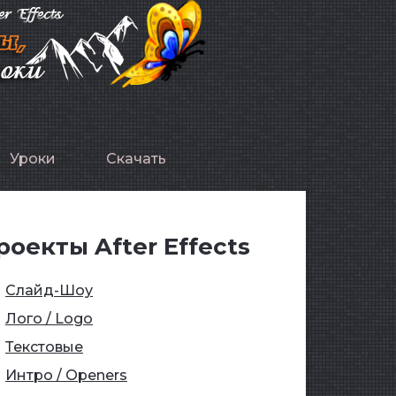
Уроки
Скачать
роекты After Effects
Слайд-Шоу
Лого / Logo
Текстовые
Интро / Openers