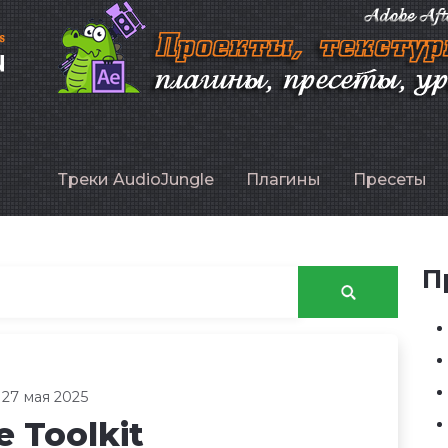
P
Треки AudioJungle
Плагины
Пресеты
П
 27 мая 2025
 Toolkit