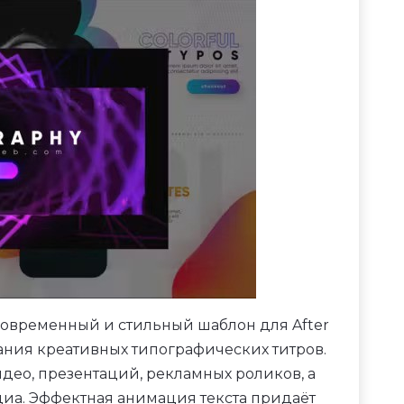
современный и стильный шаблон для After
дания креативных типографических титров.
део, презентаций, рекламных роликов, а
иа. Эффектная анимация текста придаёт