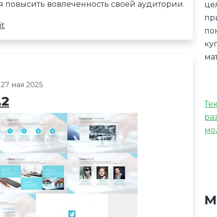
ся повысить вовлеченность своей аудитории.
це
пр
it
по
ку
ма
 27 мая 2025
.2
Те
ра
мо
М