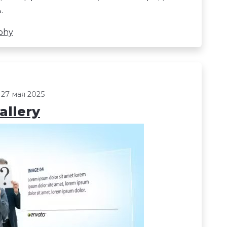
.
phy
 27 мая 2025
allery