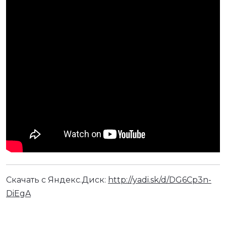
Скачать с Яндекс.Диск:
http://yadi.sk/d/DG6Cp3n-
DiEgA