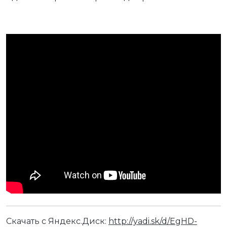
Скачать с Яндекс.Диск:
http://yadi.sk/d/EgHD-