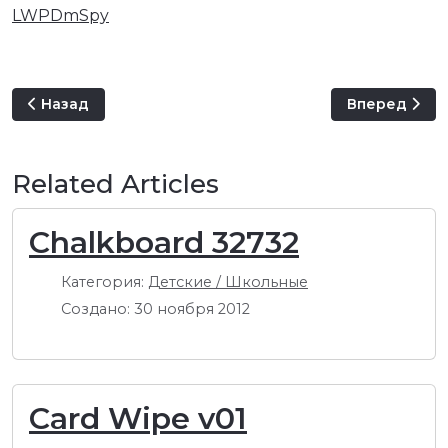
LWPDmSpy
Предыдущий: Amazing stormy night 38454
Следующий: 
Назад
Вперед
Related Articles
Chalkboard 32732
Категория:
Детские / Школьные
Создано: 30 ноября 2012
Card Wipe v01