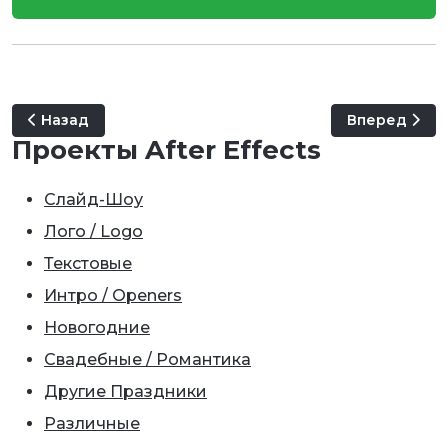
Предыдущий: Happy Birthday
Следующий: 
Назад
Вперед
Проекты After Effects
Слайд-Шоу
Лого / Logo
Текстовые
Интро / Openers
Новогодние
Свадебные / Романтика
Другие Праздники
Различные