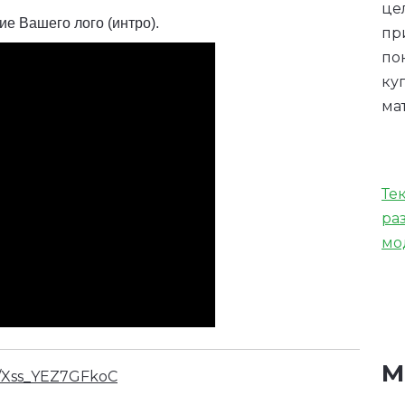
це
е Вашего лого (интро).
пр
по
ку
ма
Те
ра
мо
М
/d/Xss_YEZ7GFkoC