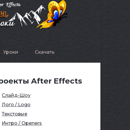
Уроки
Скачать
роекты After Effects
Слайд-Шоу
Лого / Logo
Текстовые
Интро / Openers