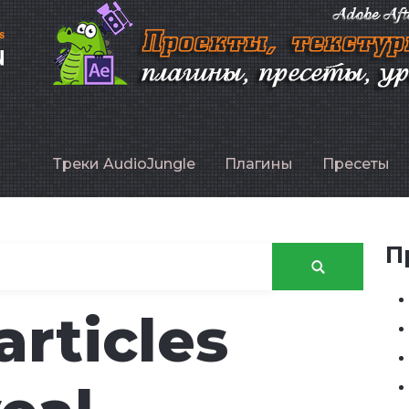
P
Треки AudioJungle
Плагины
Пресеты
П
rticles