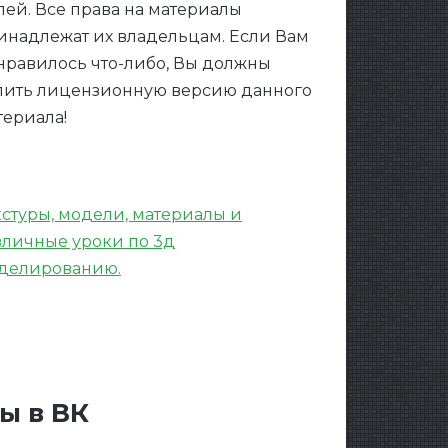
лей. Все права на материалы
инадлежат их владельцам. Если Вам
нравилось что-либо, Вы должны
пить лицензионную версию данного
териала!
кстуры, модели, материалы и
зличные уроки по 3д
делированию.
ы в ВК