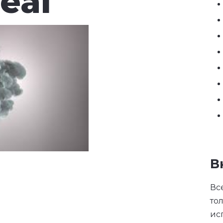
eal
В
Вс
то
ис