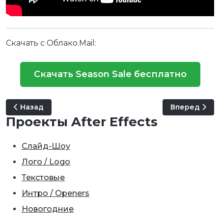
Скачать с Облако.Mail:
Скачать Season Sale бесплатно
Предыдущий: Fashion In Motion
Следующий: 
Назад
Вперед
Проекты After Effects
Слайд-Шоу
Лого / Logo
Текстовые
Интро / Openers
Новогодние