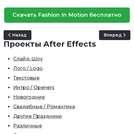
Скачать Fashion In Motion бесплатно
Предыдущий: Holographic Girl
Следующий: 
Назад
Вперед
Проекты After Effects
Слайд-Шоу
Лого / Logo
Текстовые
Интро / Openers
Новогодние
Свадебные / Романтика
Другие Праздники
Различные