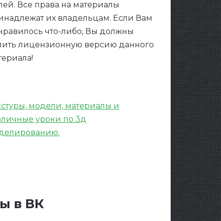
лей. Все права на материалы
инадлежат их владельцам. Если Вам
нравилось что-либо, Вы должны
пить лицензионную версию данного
териала!
кстуры, модели, материалы и
зличные уроки по 3д
делированию.
ы в ВК