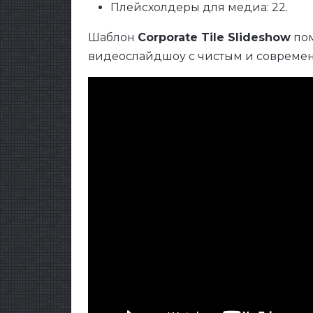
Плейсхолдеры для медиа: 22.
Шаблон
Corporate Tile Slideshow
пом
видеослайдшоу с чистым и совреме