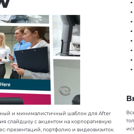
w
В
Вс
ьный и минималистичный шаблон для After
то
ния слайдшоу с акцентом на корпоративную
ис
нес-презентаций, портфолио и видеовизиток.