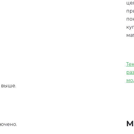
це
пр
по
ку
ма
Те
ра
мо
и выше.
М
ючено.