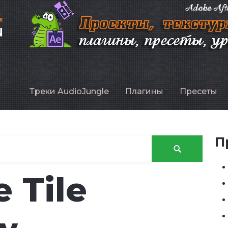
P
Треки AudioJungle
Плагины
Пресеты
П
 Tile