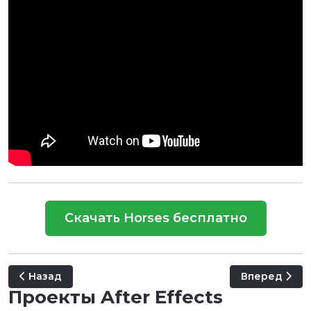
Скачать Horses бесплатно
Предыдущий: 20 Luxury Instagram Stories
Следующий: C
Назад
Вперед
Проекты After Effects