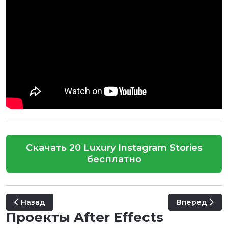
Скачать 20 Luxury Instagram Stories
бесплатно
Предыдущий: Mr. Mustache - Character Animation Kit
Следующий: 
Назад
Вперед
Проекты After Effects