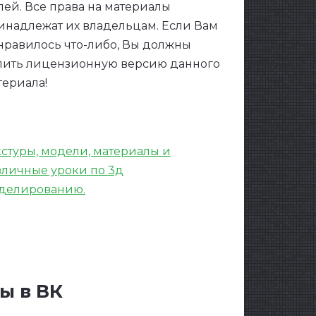
лей. Все права на материалы
инадлежат их владельцам. Если Вам
нравилось что-либо, Вы должны
пить лицензионную версию данного
териала!
кстуры, модели, материалы и
зличные уроки по 3д
делированию.
ы в ВК