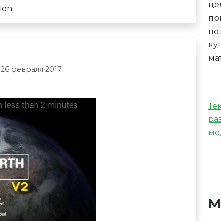
це
ion
пр
по
ку
ма
 26 февраля 2017
Те
ра
мо
М