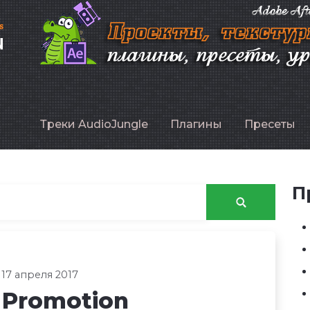
P
Треки AudioJungle
Плагины
Пресеты
П
 17 апреля 2017
 Promotion