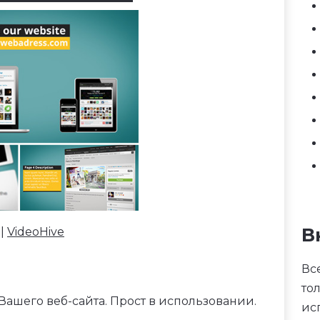
В
 |
VideoHive
Вс
то
ашего веб-сайта. Прост в использовании.
ис