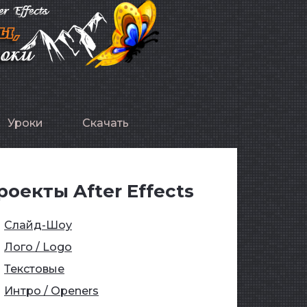
Уроки
Скачать
роекты After Effects
Слайд-Шоу
Лого / Logo
Текстовые
Интро / Openers