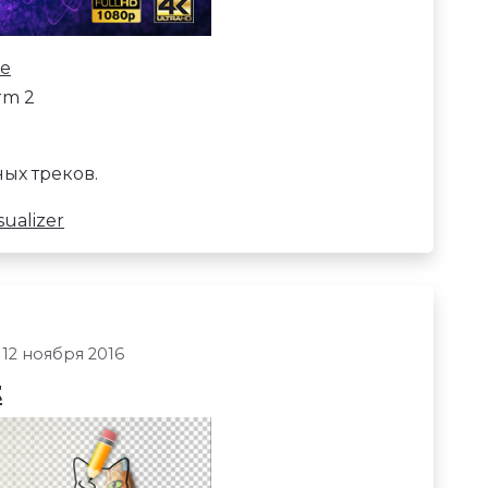
ve
rm 2
ых треков.
ualizer
 12 ноября 2016
t