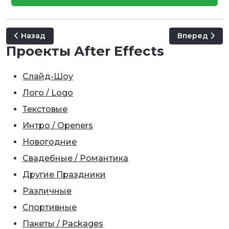
Предыдущий: Grunge Trailer
Следующий: L
Назад
Вперед
Проекты After Effects
Слайд-Шоу
Лого / Logo
Текстовые
Интро / Openers
Новогодние
Свадебные / Романтика
Другие Праздники
Различные
Спортивные
Пакеты / Packages