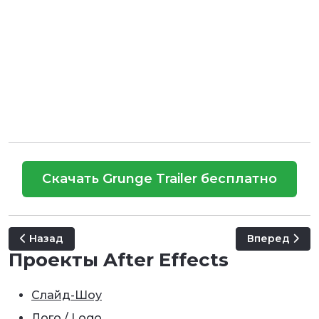
Скачать Grunge Trailer бесплатно
Предыдущий: Destroyerz // Sport Promo
Следующий: P
Назад
Вперед
Проекты After Effects
Слайд-Шоу
Лого / Logo