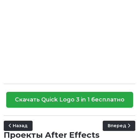
Скачать Quick Logo 3 in 1 бесплатно
Предыдущий: Superhero Logo
Следующий: E
Назад
Вперед
Проекты After Effects