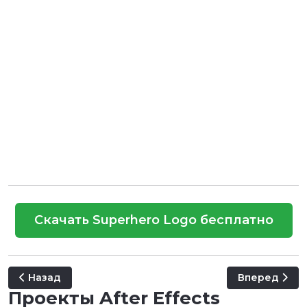
Скачать Superhero Logo бесплатно
Предыдущий: HighTech Reveal
Следующий: Q
Назад
Вперед
Проекты After Effects