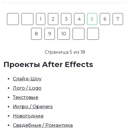
1
2
3
4
5
6
7
8
9
10
Страница 5 из 18
Проекты After Effects
Слайд-Шоу
Лого / Logo
Текстовые
Интро / Openers
Новогодние
Свадебные / Романтика