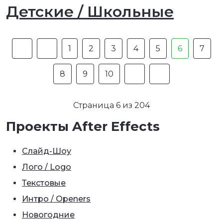
Детские / Школьные
1
2
3
4
5
6
7
8
9
10
Страница 6 из 204
Проекты After Effects
Слайд-Шоу
Лого / Logo
Текстовые
Интро / Openers
Новогодние