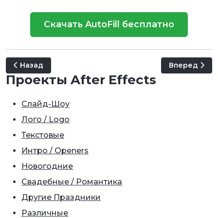
Скачать AutoFill бесплатно
Предыдущий: Boris FX Mocha Pro 2022
Следующий: R
Назад
Вперед
Проекты After Effects
Слайд-Шоу
Лого / Logo
Текстовые
Интро / Openers
Новогодние
Свадебные / Романтика
Другие Праздники
Различные