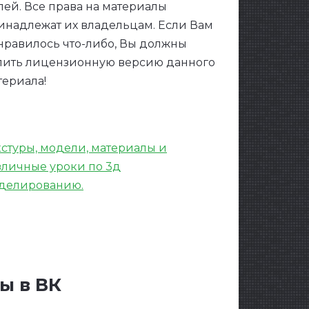
лей. Все права на материалы
инадлежат их владельцам. Если Вам
нравилось что-либо, Вы должны
пить лицензионную версию данного
териала!
кстуры, модели, материалы и
зличные уроки по 3д
делированию.
ы в ВК