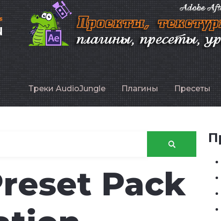
P
Треки AudioJungle
Плагины
Пресеты
П
Preset Pack