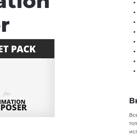
ation
r
В
Вс
то
ис