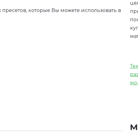
це
пресетов, которые Вы можете использовать в
пр
по
ку
ма
Те
ра
мо
М