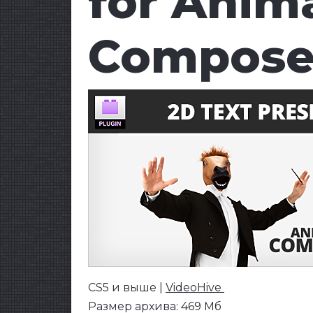
for Anim
Compose
CS5 и выше |
VideoHive
Размер архива: 469 Мб