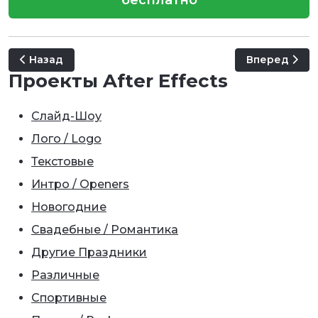
Предыдущий: 650 Text Presets for Premiere Pro & After 
Следующий: 2
Назад
Вперед
Проекты After Effects
Слайд-Шоу
Лого / Logo
Текстовые
Интро / Openers
Новогодние
Свадебные / Романтика
Другие Праздники
Различные
Спортивные