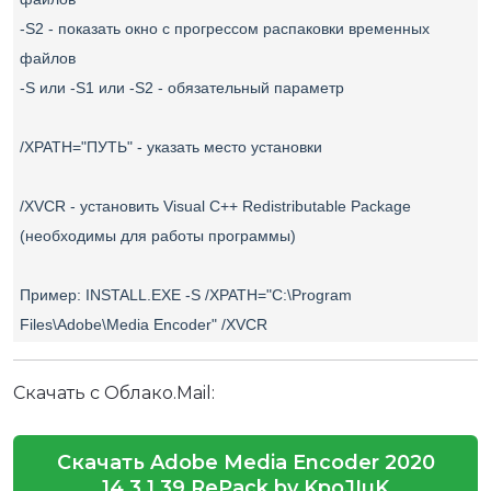
-S2 - показать окно с прогрессом распаковки временных
файлов
-S или -S1 или -S2 - обязательный параметр
/XPATH="ПУТЬ" - указать место установки
/XVCR - установить Visual C++ Redistributable Package
(необходимы для работы программы)
Пример: INSTALL.EXE -S /XPATH="C:\Program
Files\Adobe\Media Encoder" /XVCR
Скачать с Облако.Mail:
Скачать Adobe Media Encoder 2020
14.3.1.39 RePack by KpoJIuK