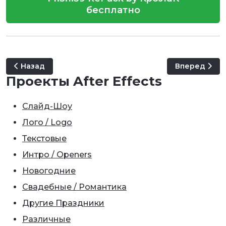
бесплатно
Предыдущий: Adobe Media Encoder 2020 14.8.0.31 ReP
Следующий: 
Назад
Вперед
Проекты After Effects
Слайд-Шоу
Лого / Logo
Текстовые
Интро / Openers
Новогодние
Свадебные / Романтика
Другие Праздники
Различные