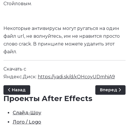
Стойловым.
Некоторые антивирусы могут ругаться на один
файл url, не волнуйтесь, им не нравится просто
слово crack. В принципе можете удалить этот
файл.
Скачать с
Яндекс.Диск:
https://yadi.sk/d/xOHcoyUDmhiA9
Предыдущий: Adobe Media Encoder 2020 14.3.1.39 RePa
Следующий: 
Назад
Вперед
Проекты After Effects
Слайд-Шоу
Лого / Logo