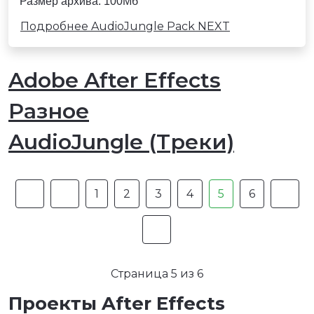
Размер архива: 100Мб
Подробнее AudioJungle Pack NEXT
Adobe After Effects
Разное
AudioJungle (Треки)
1
2
3
4
5
6
Страница 5 из 6
Проекты After Effects