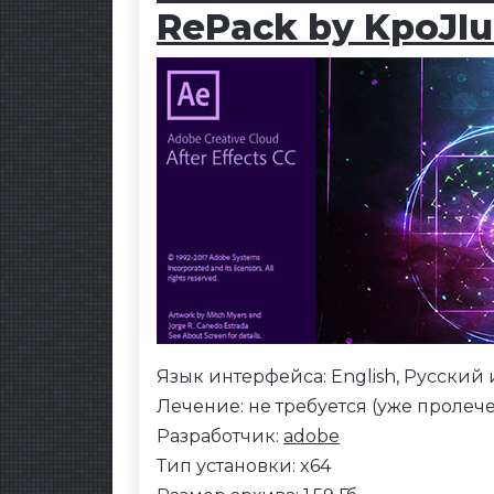
RePack by KpoJI
Язык интерфейса: English, Русский
Лечение: не требуется (уже пролеч
Разработчик:
adobe
Тип установки: x64