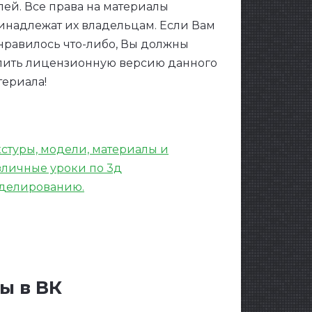
лей. Все права на материалы
инадлежат их владельцам. Если Вам
нравилось что-либо, Вы должны
пить лицензионную версию данного
териала!
кстуры, модели, материалы и
зличные уроки по 3д
делированию.
ы в ВК