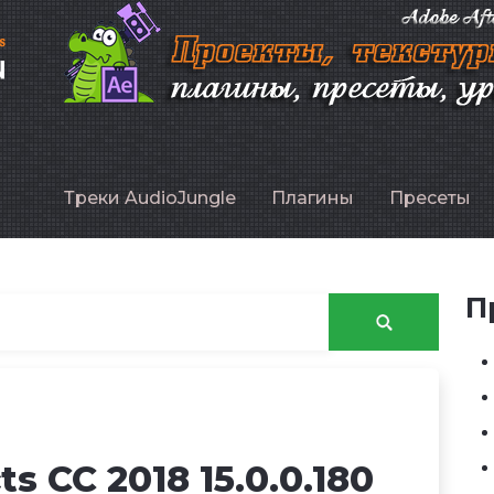
P
Треки AudioJungle
Плагины
Пресеты
П
s CC 2018 15.0.0.180