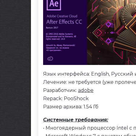
Язык интерфейса: English, Русский
Лечение: не требуется (уже пролеч
Разработчик:
adobe
Repack: PooShock
Размер архива: 1.54 Гб
Системные требования:
• Многоядерный процессор Intel 