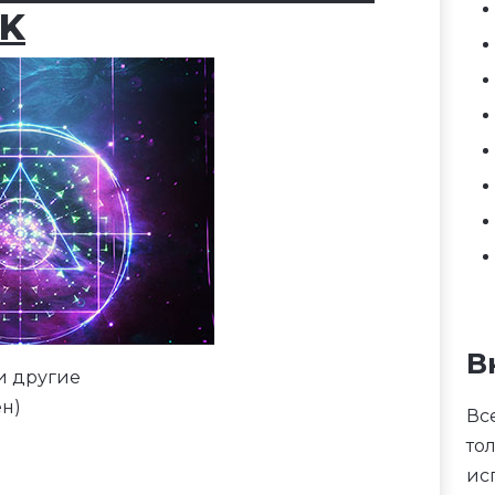
uK
В
 и другие
ен)
Вс
то
ис