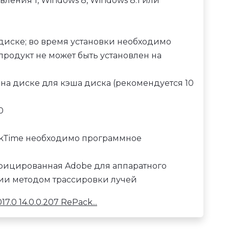
овления 1, Windows 8, Windows 8.1 или
м диске; во время установки необходимо
продукт не может быть установлен на
на диске для кэша диска (рекомендуется 10
0
0
ckTime необходимо программное
тифицированная Adobe для аппаратного
ии методом трассировки лучей
7.0 14.0.0.207 RePack...