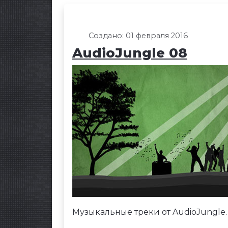
Создано: 01 февраля 2016
AudioJungle 08
Музыкальные треки от AudioJungle.