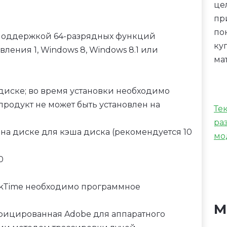
це
пр
по
с поддержкой 64-разрядных функций
ку
овления 1, Windows 8, Windows 8.1 или
ма
м диске; во время установки необходимо
продукт не может быть установлен на
Те
ра
на диске для кэша диска (рекомендуется 10
мо
0
0
ckTime необходимо программное
М
тифицированная Adobe для аппаратного