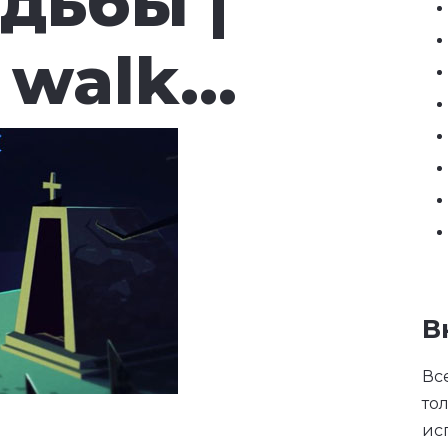
дьбы |
walk...
В
Вс
то
ис