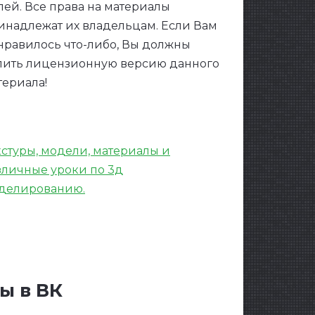
лей. Все права на материалы
инадлежат их владельцам. Если Вам
нравилось что-либо, Вы должны
пить лицензионную версию данного
териала!
кстуры, модели, материалы и
зличные уроки по 3д
делированию.
ы в ВК