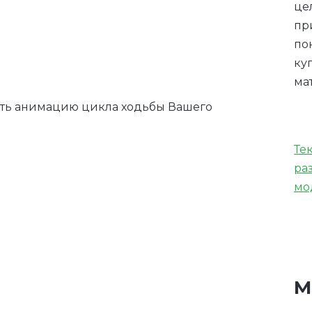
це
пр
по
ку
ма
лать анимацию цикла ходьбы Вашего
Те
ра
мо
М