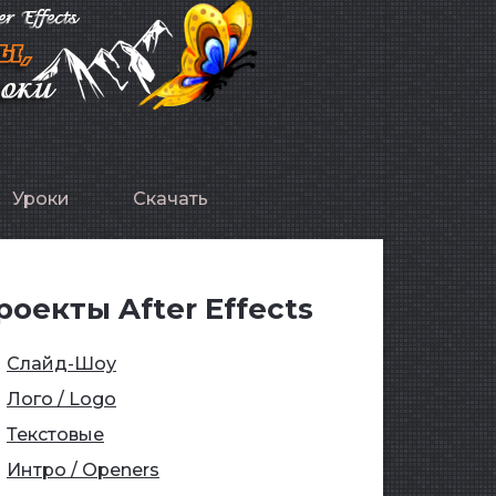
Уроки
Скачать
роекты After Effects
Слайд-Шоу
Лого / Logo
Текстовые
Интро / Openers