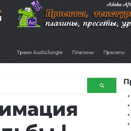
P
Треки AudioJungle
Плагины
Пресеты
П
нимация