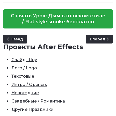
Скачать Урок: Дым в плоском стиле
/ Flat style smoke бесплатно
Предыдущий: Урок: Голограмма Звёздных Войн / Holo
Следующий: У
Назад
Вперед
Проекты After Effects
Слайд-Шоу
Лого / Logo
Текстовые
Интро / Openers
Новогодние
Свадебные / Романтика
Другие Праздники