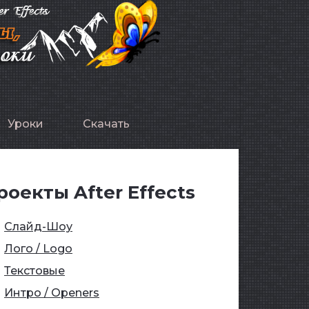
Уроки
Скачать
роекты After Effects
Слайд-Шоу
Лого / Logo
Текстовые
Интро / Openers