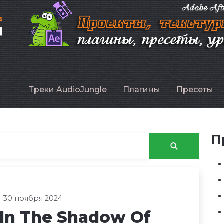
P
Треки AudioJungle
Плагины
Пресеты
П
 30 ноября 2024
 In The Shadow Of