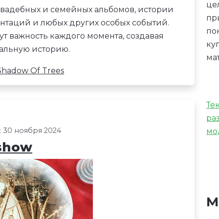
це
вадебных и семейных альбомов, истории
пр
нтаций и любых других особых событий.
по
т важность каждого момента, создавая
ку
альную историю.
ма
Shadow Of Trees
Те
ра
 30 ноября 2024
мо
eshow
М