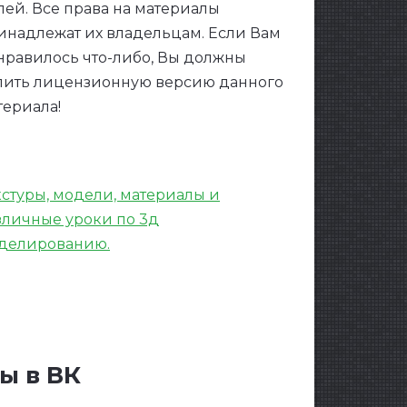
лей. Все права на материалы
инадлежат их владельцам. Если Вам
нравилось что-либо, Вы должны
пить лицензионную версию данного
териала!
кстуры, модели, материалы и
зличные уроки по 3д
делированию.
ы в ВК