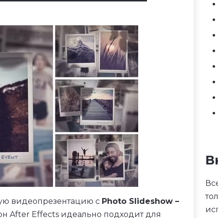
В
Вс
то
ную видеопрезентацию с
Photo Slideshow –
ис
лон After Effects идеально подходит для