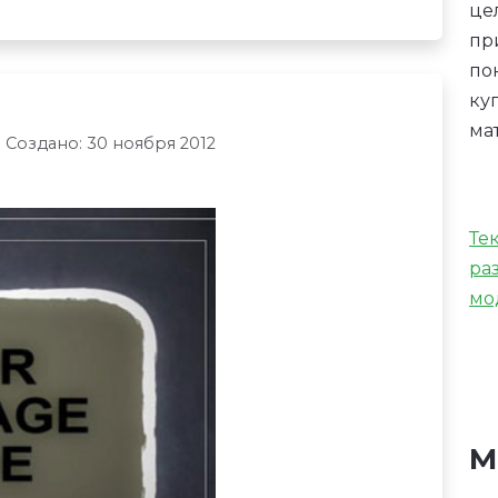
це
пр
по
ку
ма
Создано: 30 ноября 2012
Те
ра
мо
М