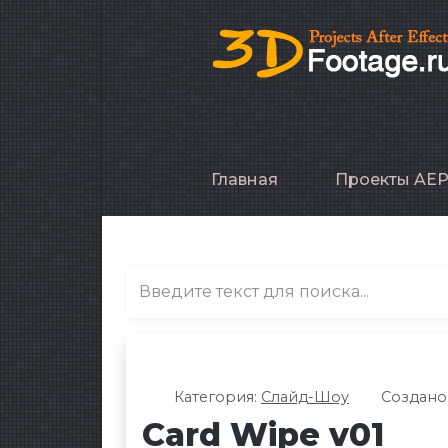
Главная
Проекты AE
Категория:
Слайд-Шоу
Создано:
Card Wipe v01