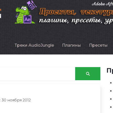
P
Треки AudioJungle
Плагины
Пресеты
П
 30 ноября 2012