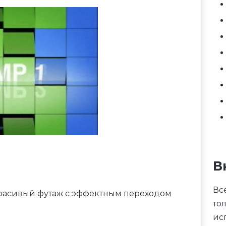
В
Вс
красивый футаж с эффектным переходом
то
ис