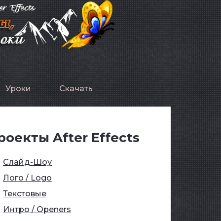
Уроки
Скачать
роекты After Effects
Слайд-Шоу
Лого / Logo
Текстовые
Интро / Openers