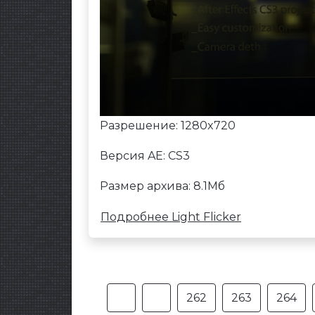
Разрешение: 1280x720
Версия AE: CS3
Размер архива: 8.1Мб
Подробнее Light Flicker
262
263
264