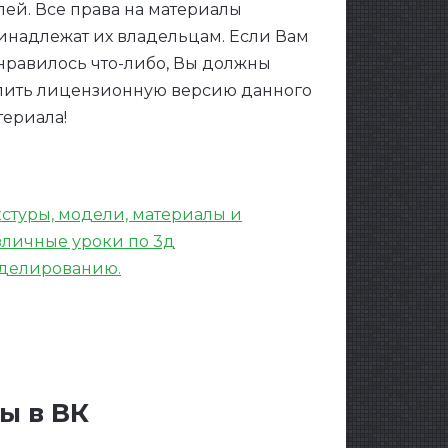
лей. Все права на материалы
инадлежат их владельцам. Если Вам
нравилось что-либо, Вы должны
пить лицензионную версию данного
териала!
кстуры, модели, материалы и
зличные уроки по 3д
делированию.
ы в ВК